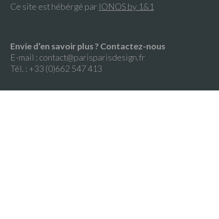
Ce site est hébérgé par
IONOS by 1&1
Envie d’en savoir plus ? Contactez-nous
E-mail :
contact@parisparisdesign.fr
Tél. : +33 (0)662 547 413