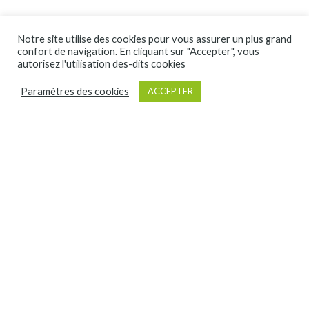
Notre site utilise des cookies pour vous assurer un plus grand
confort de navigation. En cliquant sur "Accepter", vous
autorisez l'utilisation des-dits cookies
Paramètres des cookies
ACCEPTER
Paris Paris Design associe les talents du
monde de la communication
depuis près de
20 ans.
Nous réalisons des outils de
communication pour de grandes marques et
entreprises, ainsi que des administrations au
niveau national comme supra-national.
Nous assistons nos clients quelle que soit