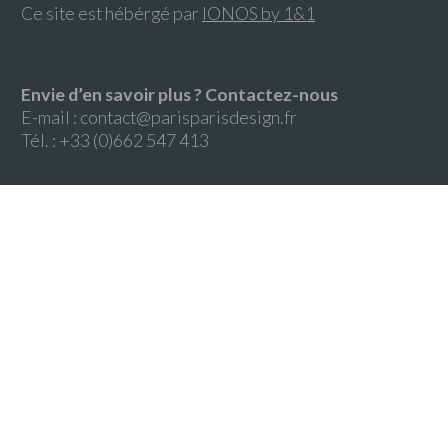
Ce site est hébérgé par
IONOS by 1&1
Envie d’en savoir plus ? Contactez-nous
E-mail :
contact@parisparisdesign.fr
Tél. : +33 (0)662 547 413