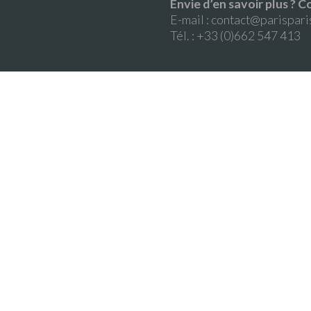
Envie d’en savoir plus ?
E-mail :
contact@parispari
Tél. : +33 (0)662 547 413