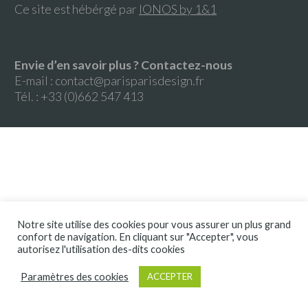
Ce site est hébérgé par
IONOS by 1&1
Envie d’en savoir plus ? Contactez-nous
E-mail :
contact@parisparisdesign.fr
Tél. : +33 (0)662 547 413
Notre site utilise des cookies pour vous assurer un plus grand
confort de navigation. En cliquant sur "Accepter", vous
autorisez l'utilisation des-dits cookies
Paramètres des cookies
ACCEPTER