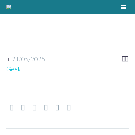
21/05/2025


Geek