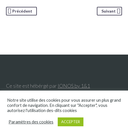
Précédent
Suivant
Ce site est hébérgé par
IONOS by 1&1
Notre site utilise des cookies pour vous assurer un plus grand
confort de navigation. En cliquant sur "Accepter", vous
Envie d’en savoir plus ? Contactez-nous
autorisez l'utilisation des-dits cookies
E-mail :
contact@parisparisdesign.fr
Tél. : +33 (0)662 547 413
Paramètres des cookies
ACCEPTER