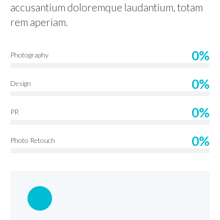
accusantium doloremque laudantium, totam
rem aperiam.
0%
Photography
0%
Design
0%
PR
0%
Photo Retouch