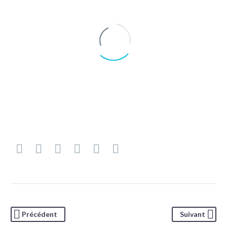
JENIFFER BURNS
Creative Heads Inc.
Lorem ipsum dolor sit amet, consectetur adipisicing
elit, sed do eiusmod tempor incididunt ut labore et
dolore.
Précédent
Suivant