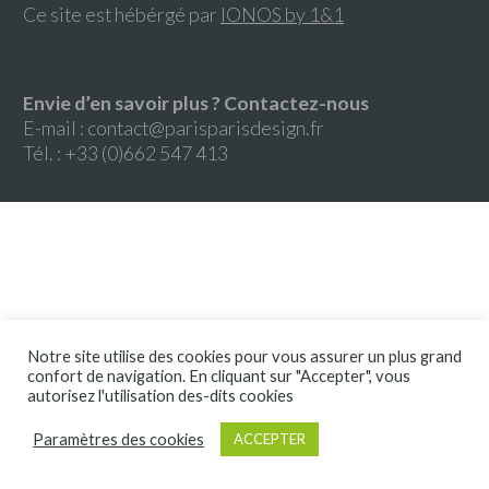
Ce site est hébérgé par
IONOS by 1&1
Envie d’en savoir plus ? Contactez-nous
E-mail :
contact@parisparisdesign.fr
Tél. : +33 (0)662 547 413
Notre site utilise des cookies pour vous assurer un plus grand
confort de navigation. En cliquant sur "Accepter", vous
autorisez l'utilisation des-dits cookies
Paramètres des cookies
ACCEPTER