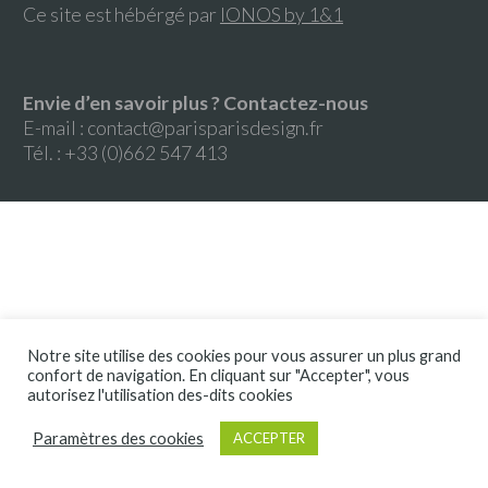
Ce site est hébérgé par
IONOS by 1&1
Envie d’en savoir plus ? Contactez-nous
E-mail :
contact@parisparisdesign.fr
Tél. : +33 (0)662 547 413
Notre site utilise des cookies pour vous assurer un plus grand
confort de navigation. En cliquant sur "Accepter", vous
autorisez l'utilisation des-dits cookies
Paramètres des cookies
ACCEPTER