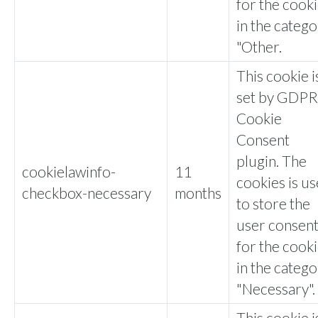
for the cook
in the categ
"Other.
This cookie i
set by GDPR
Cookie
Consent
plugin. The
cookielawinfo-
11
cookies is u
checkbox-necessary
months
to store the
user consen
for the cook
in the categ
"Necessary".
This cookie i