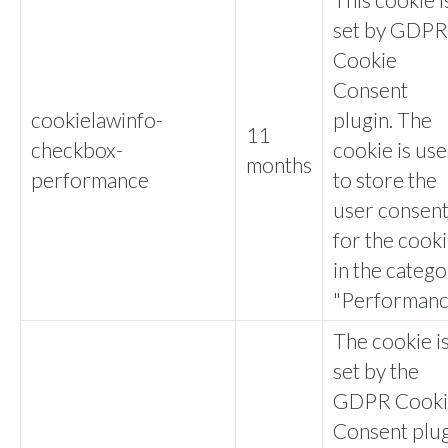
set by GDPR
Cookie
Consent
cookielawinfo-
plugin. The
11
checkbox-
cookie is us
months
performance
to store the
user consen
for the cook
in the categ
"Performanc
The cookie i
set by the
GDPR Cooki
Consent plu