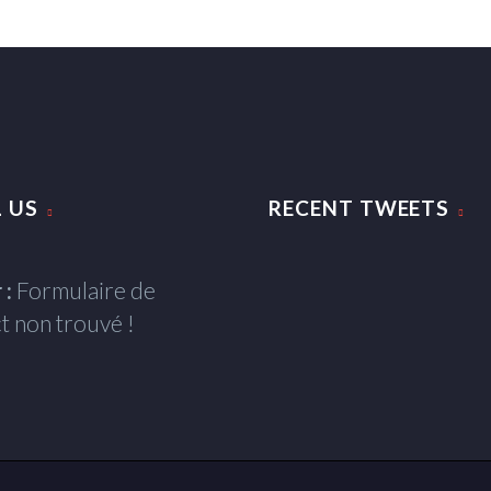
 US
RECENT TWEETS
 :
Formulaire de
t non trouvé !