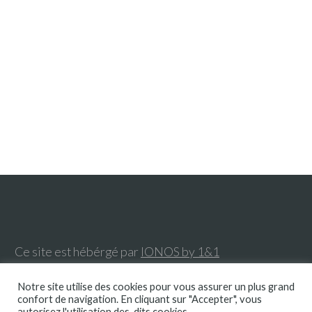
Ce site est hébérgé par
IONOS by 1&1
Notre site utilise des cookies pour vous assurer un plus grand
confort de navigation. En cliquant sur "Accepter", vous
Envie d’en savoir plus ? Contactez-nous
autorisez l'utilisation des-dits cookies