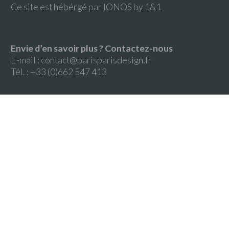
Ce site est hébérgé par
IONOS by 1&1
Envie d’en savoir plus ? Contactez-nous
E-mail :
contact@parisparisdesign.fr
Tél. : +33 (0)662 547 413