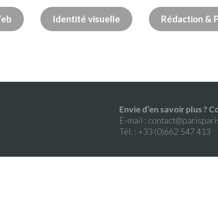
eb
Identité visuelle
Rédaction & 
Envie d’en savoir plus ?
E-mail :
contact@parispari
Tél. : +33 (0)662 547 413