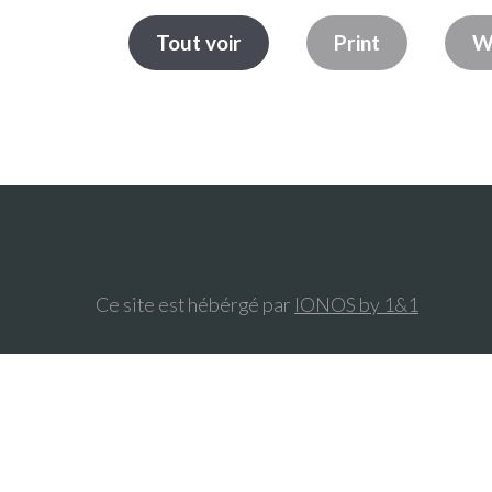
Tout voir
Print
W
Ce site est hébérgé par
IONOS by 1&1